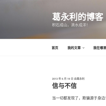
跳
至
葛永利的博客
内
容
积石成山，滴水成洋！
首页
我的文章
我在哪
发
2013 年 6 月 19 日
由
葛永利
布
信与不信
于
当一切都发现了，欺骗源于身边