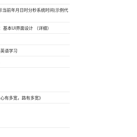
态显示当前年月日时分秒系统时间(示例代
udio：基本UI界面设计 （详细）
8日英语学习
础
《
心有多宽，路有多宽
》