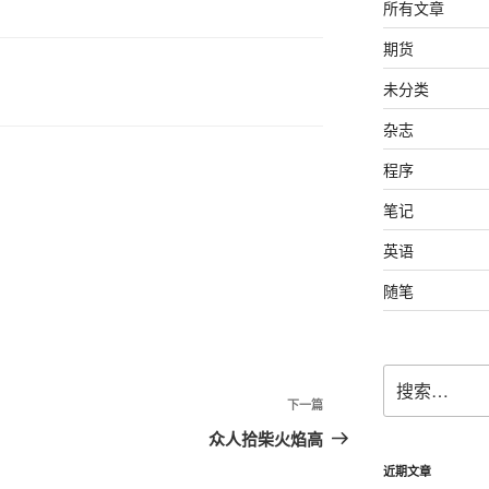
所有文章
期货
未分类
杂志
程序
笔记
英语
随笔
搜
索：
下一篇
下
一
众人拾柴火焰高
篇
近期文章
文