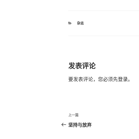
分
杂志
类
发表评论
要发表评论，您必须先
登录
。
文
上
上一篇
章
一
坚持与放弃
篇
导
文