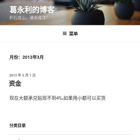
跳
葛永利的博客
至
积石成山，滴水成洋！
内
容
菜单
月份：2013年3月
发
2013 年 3 月 1 日
布
资金
于
现在大额承兑贴现不到4‰如果用小额可以买货
分类目录