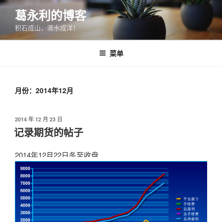
跳
葛永利的博客
至
积石成山，滴水成洋！
内
容
菜单
月份：2014年12月
发
2014 年 12 月 23 日
布
记录期货的帖子
于
2014年12月22日冬至收盘