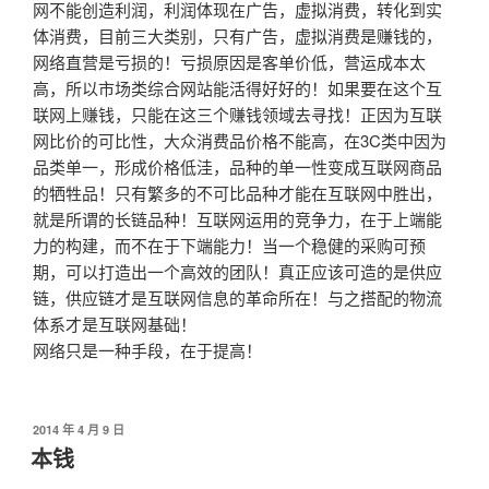
网不能创造利润，利润体现在广告，虚拟消费，转化到实
体消费，目前三大类别，只有广告，虚拟消费是赚钱的，
网络直营是亏损的！亏损原因是客单价低，营运成本太
高，所以市场类综合网站能活得好好的！如果要在这个互
联网上赚钱，只能在这三个赚钱领域去寻找！正因为互联
网比价的可比性，大众消费品价格不能高，在3C类中因为
品类单一，形成价格低洼，品种的单一性变成互联网商品
的牺牲品！只有繁多的不可比品种才能在互联网中胜出，
就是所谓的长链品种！互联网运用的竞争力，在于上端能
力的构建，而不在于下端能力！当一个稳健的采购可预
期，可以打造出一个高效的团队！真正应该可造的是供应
链，供应链才是互联网信息的革命所在！与之搭配的物流
体系才是互联网基础！
网络只是一种手段，在于提高！
发
2014 年 4 月 9 日
布
本钱
于