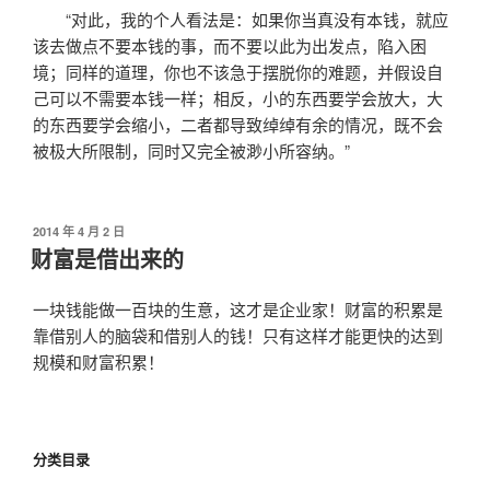
“对此，我的个人看法是：如果你当真没有本钱，就应
该去做点不要本钱的事，而不要以此为出发点，陷入困
境；同样的道理，你也不该急于摆脱你的难题，并假设自
己可以不需要本钱一样；相反，小的东西要学会放大，大
的东西要学会缩小，二者都导致绰绰有余的情况，既不会
被极大所限制，同时又完全被渺小所容纳。”
发
2014 年 4 月 2 日
布
财富是借出来的
于
一块钱能做一百块的生意，这才是企业家！财富的积累是
靠借别人的脑袋和借别人的钱！只有这样才能更快的达到
规模和财富积累！
分类目录