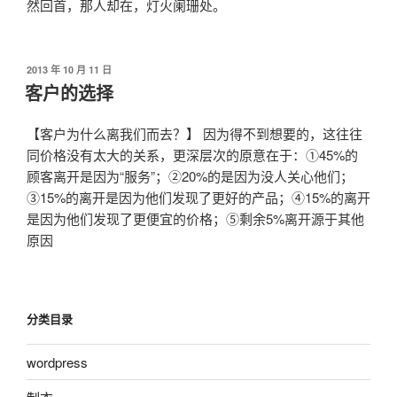
然回首，那人却在，灯火阑珊处。
发
2013 年 10 月 11 日
布
客户的选择
于
【客户为什么离我们而去？】 因为得不到想要的，这往往
同价格没有太大的关系，更深层次的原意在于：①45%的
顾客离开是因为“服务”；②20%的是因为没人关心他们；
③15%的离开是因为他们发现了更好的产品；④15%的离开
是因为他们发现了更便宜的价格；⑤剩余5%离开源于其他
原因
分类目录
wordpress