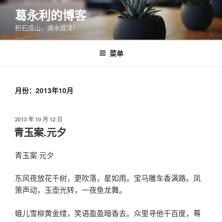
跳
葛永利的博客
至
积石成山，滴水成洋！
内
容
菜单
月份：2013年10月
发
2013 年 10 月 12 日
布
青玉案.元夕
于
青玉案·元夕
东风夜放花千树，更吹落，星如雨。宝马雕车香满路。凤
箫声动，玉壶光转，一夜鱼龙舞。
蛾儿雪柳黄金缕，笑语盈盈暗香去。众里寻他千百度，蓦