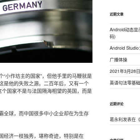
近期文章
Android动
码)
Android St
广播体操
2021年3月2
个“小作坊主的国家”，但他手里的马鞭就是
英语句法零基
这是他的失败之源。二百年后，又有一个
，这个国家不是与法国隔海相望的英国，而是
近期评论
霸全球，而中国很多中小企业却在为生存
葛永利
发表在
国经济一枝独秀，堪称奇迹，特别是在