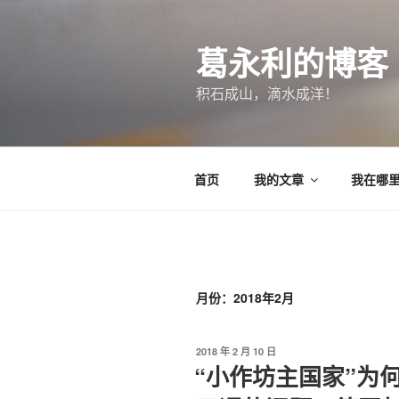
跳
至
葛永利的博客
内
容
积石成山，滴水成洋！
首页
我的文章
我在哪
月份：2018年2月
发
2018 年 2 月 10 日
布
“小作坊主国家”为
于