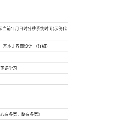
态显示当前年月日时分秒系统时间(示例代
udio：基本UI界面设计 （详细）
8日英语学习
础
《
心有多宽，路有多宽
》