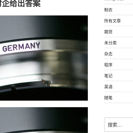
村企给出答案
制衣
所有文章
期货
未分类
杂志
程序
笔记
英语
随笔
搜
索：