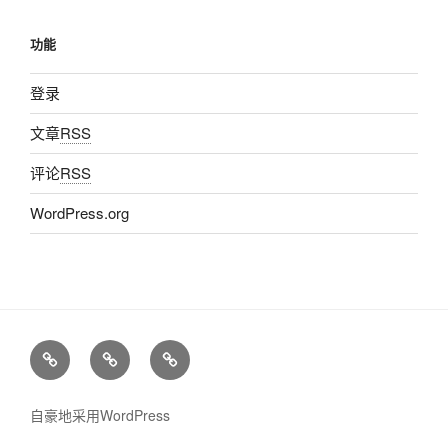
功能
登录
文章
RSS
评论
RSS
WordPress.org
管
菜
我
理
单
在
站
哪
自豪地采用WordPress
点
里