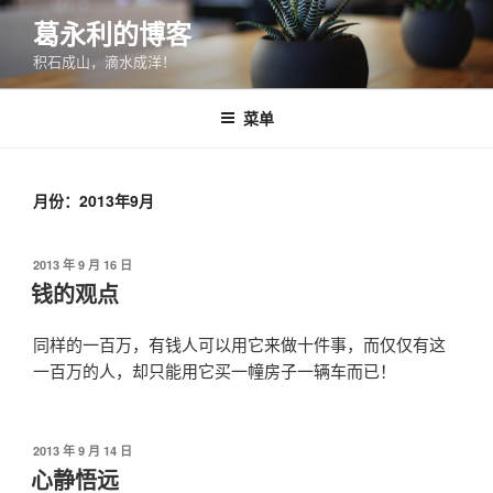
跳
葛永利的博客
至
积石成山，滴水成洋！
内
容
菜单
月份：2013年9月
发
2013 年 9 月 16 日
布
钱的观点
于
同样的一百万，有钱人可以用它来做十件事，而仅仅有这
一百万的人，却只能用它买一幢房子一辆车而已！
发
2013 年 9 月 14 日
布
心静悟远
于