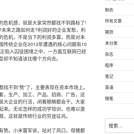
制衣
所有文章
危机感，就是大家突然都找不到路标了!
?未来之路如何走?利润好的企业发愁，利
期货
的危机，不是当下的利润多寡，而是对未
未分类
传统企业在2013年遭遇的核心问题有10
业正陷入囚徒困境之中，一方面互联网已经
杂志
型却不知道该往哪个方向去。
程序
笔记
找不到“势”了，主要表现在资本市场上。
英语
套，生产、加工、产品、招商、广告，这
随笔
是大企业的行活，闭着眼睛都会干。大家
起来。无论怎样的成功学培训，也难以激
题，这就是传统行业的穷途征兆。
搜
索：
势。小米雷军说，站对了风口，母猪都