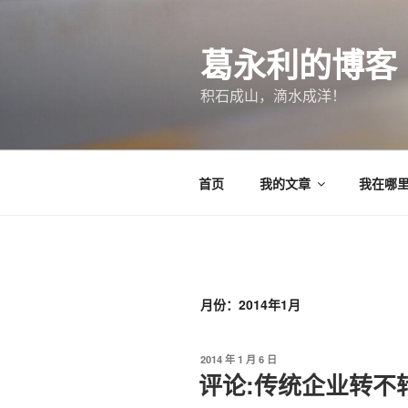
跳
至
葛永利的博客
内
容
积石成山，滴水成洋！
首页
我的文章
我在哪
月份：2014年1月
发
2014 年 1 月 6 日
布
评论:传统企业转不
于