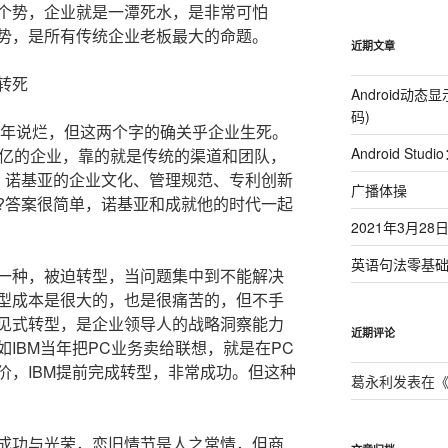
个势，企业就是一潭死水，是非常可怕
势，是所有传统企业老板最大的命题。
近期文章
转死
Android动
码)
年说烂，但这两个字的确关乎企业生死。
Android St
个亿的企业，靠的就是传统的渠道和团队，
。诺基亚的企业文化、管理规范、专利创新
广播体操
?答案很简单，诺基亚和成就他的时代一起
2021年3月2
英语句法零基
种，被迫转型，当问题集中到不能解决
型成本是很大的，也是很痛苦的，但不手
见式转型，是企业领导人的战略洞察能力
近期评论
IBM当年把PC业务卖给联想，就是在PC
价，IBM提前完成转型，非常成功。但这种
葛永利
发表在
功与光荣，恋旧情节是人之常情，但商