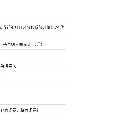
态显示当前年月日时分秒系统时间(示例代
udio：基本UI界面设计 （详细）
8日英语学习
础
《
心有多宽，路有多宽
》