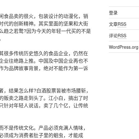
登录
食品卖的很火，包装设计的动漫化，销
时代的创新精神。其实里面的坚果和大街
文章
RSS
么趋之若鹜?因为今天的年轻一代买的不是
评论
RSS
。
WordPress.org
很多传统历史悠久的食品企业，仍然在
企业往绝路上推。中国及中国企业再也不
作为品牌故事背景，绝对不能作为第一诉
，结果怎么样?白酒股票皆被市场腰斩，
的贩卖之路走到头了。江小白，搞出了时
只针对年轻人说话，卖了几个亿，让传统
不是传统文化。产品必须充满人情味，
必须成为消费者肚子里的蛔虫，才能成