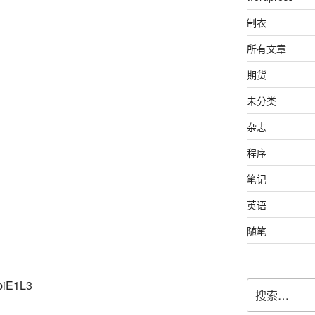
制衣
所有文章
期货
未分类
杂志
程序
笔记
英语
随笔
/piE1L3
搜
索：