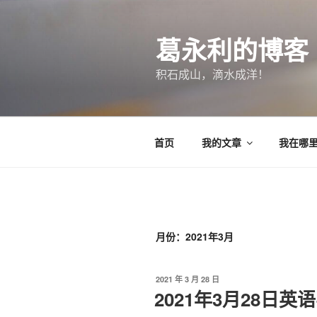
跳
至
葛永利的博客
内
容
积石成山，滴水成洋！
首页
我的文章
我在哪
月份：2021年3月
发
2021 年 3 月 28 日
布
2021年3月28日英
于