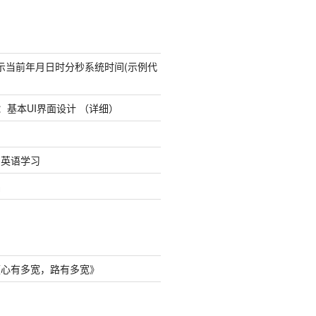
态显示当前年月日时分秒系统时间(示例代
udio：基本UI界面设计 （详细）
8日英语学习
础
《
心有多宽，路有多宽
》