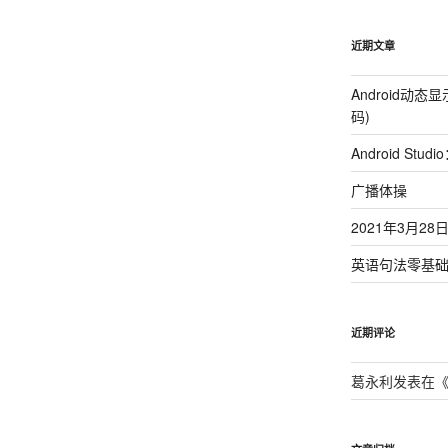
近期文章
Android动
码)
Android St
广播体操
2021年3月2
英语句法零基
近期评论
葛永利
发表在