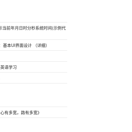
态显示当前年月日时分秒系统时间(示例代
udio：基本UI界面设计 （详细）
8日英语学习
础
《
心有多宽，路有多宽
》