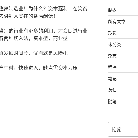
逃离制造业！为什么？资本逐利！在笑贫
制衣
去讲别人实在的茶后闲话！
所有文章
当别的行业有更多的利润，才会促进行业
期货
有两种切入法，资本型，商业型！
未分类
点发展时间长，优点就是风险小！
杂志
程序
产生时，快速进入，缺点需资本力压！
笔记
英语
随笔
搜
索：