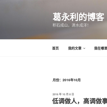
跳
至
葛永利的博客
内
容
积石成山，滴水成洋！
首页
我的文章
我在哪
月份：2016年10月
发
2016 年 10 月 8 日
布
低调做人，高调做
于