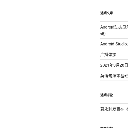
近期文章
Android动
码)
Android St
广播体操
2021年3月2
英语句法零基
近期评论
葛永利
发表在